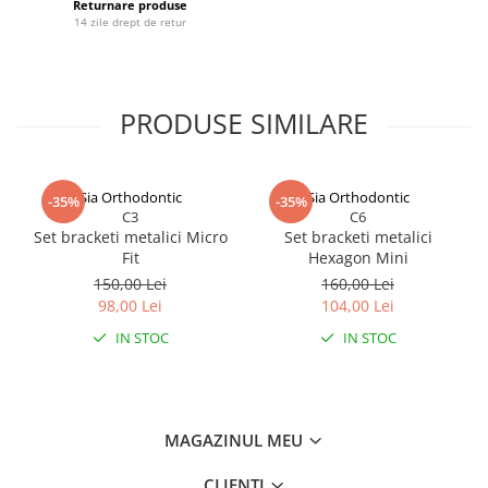
Returnare produse
14 zile drept de retur
PRODUSE SIMILARE
Sia Orthodontic
Sia Orthodontic
-35%
-35%
C3
C6
Set bracketi metalici Micro
Set bracketi metalici
Fit
Hexagon Mini
150,00 Lei
160,00 Lei
98,00 Lei
104,00 Lei
IN STOC
IN STOC
MAGAZINUL MEU
CLIENTI