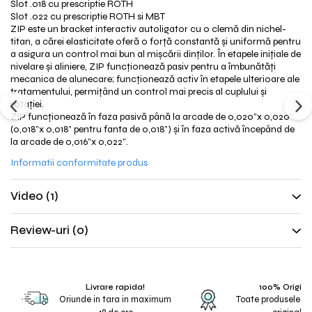
Slot .018 cu prescriptie ROTH
Slot .022 cu prescriptie ROTH si MBT
ZIP este un bracket interactiv autoligator cu o clemă din nichel-
titan, a cărei elasticitate oferă o forță constantă și uniformă pentru
a asigura un control mai bun al mișcării dinților. În etapele inițiale de
nivelare și aliniere, ZIP funcționează pasiv pentru a îmbunătăți
mecanica de alunecare; funcționează activ în etapele ulterioare ale
tratamentului, permițând un control mai precis al cuplului și
rotației.
ZIP funcționează în faza pasivă până la arcade de 0,020”x 0,020”
(0,018”x 0,018” pentru fanta de 0,018”) și în faza activă începând de
la arcade de 0,016”x 0,022”.
Informatii conformitate produs
Video
(1)
Review-uri
(0)
Livrare rapida!
100% Origina
Oriunde in tara in maximum
Toate produsele s