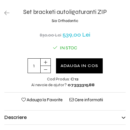
Set bracketi autoligaturanti ZIP
Sia Orthodontic
539,00 Lei
830,00 Lei
IN STOC
ADAUGA IN COS
Cod Produs:
C12
Ai nevoie de ajutor?
0733331588
Adauga la Favorite
Cere informatii
Descriere