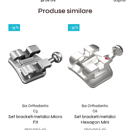
48 de ore
originale
Produse similare
-35%
-35%
Sia Orthodontic
Sia Orthodontic
C3
C6
Set bracketi metalici Micro
Set bracketi metalici
Fit
Hexagon Mini
150,00 Lei
160,00 Lei