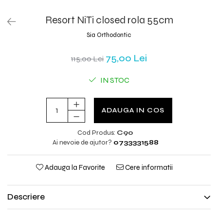
Resort NiTi closed rola 55cm
Sia Orthodontic
75,00 Lei
115,00 Lei
IN STOC
ADAUGA IN COS
Cod Produs:
C90
Ai nevoie de ajutor?
0733331588
Adauga la Favorite
Cere informatii
Descriere