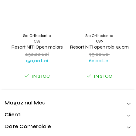
Sia Orthodontic
Sia Orthodontic
C88
C89
Resort NiTi Open molars
Resort NiTi open rola 55 cm
230,00 Lei
95,00 Lei
150,00 Lei
62,00 Lei
IN STOC
IN STOC
Magazinul Meu
Clienti
Date Comerciale