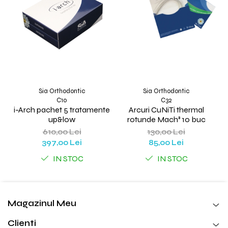
Sia Orthodontic
Sia Orthodontic
C10
C32
i-Arch pachet 5 tratamente
Arcuri CuNiTi thermal
up&low
rotunde Mach³ 10 buc
610,00 Lei
130,00 Lei
397,00 Lei
85,00 Lei
IN STOC
IN STOC
Magazinul Meu
Clienti