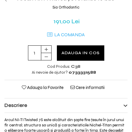
Sia Orthodontic
191,00 Lei
LA COMANDA
ADAUGA IN COS
Cod Produs:
C38
Ai nevoie de ajutor?
0733331588
Adauga la Favorite
Cere informatii
Descriere
Arcul NI-TI Twisted 7S este alcătuit din șapte fire țesute în jurul unui
fir central; structura sa unică și caracteristicile Nichel-Titan permit
o eliberare foarte ușoară și graduală a forței în timp. Este deosebit